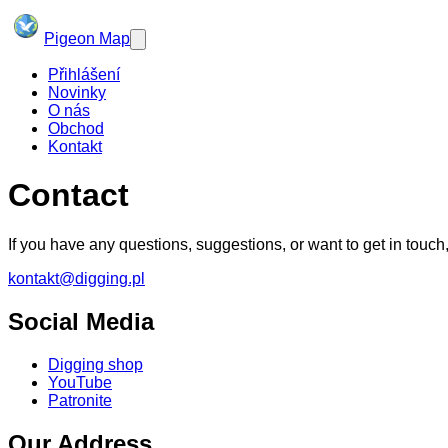
Pigeon Map
Přihlášení
Novinky
O nás
Obchod
Kontakt
Contact
If you have any questions, suggestions, or want to get in touch, 
kontakt@digging.pl
Social Media
Digging shop
YouTube
Patronite
Our Address