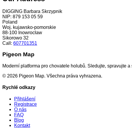
DIGGING Barbara Skrzypnik
NIP: 879 153 05 59
Poland
Woj. kujawsko-pomorskie
88-100 Inowrocław
Sikorowo 32
Call:
607701351
Pigeon Map
Moderní platforma pro chovatele holubů. Sledujte, spravujte a 
©
2026
Pigeon Map.
Všechna práva vyhrazena.
Rychlé odkazy
Přihlášení
Registrace
O nás
FAQ
Blog
Kontakt