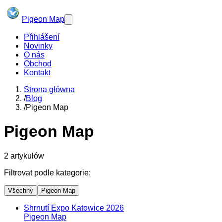
Pigeon Map
Přihlášení
Novinky
O nás
Obchod
Kontakt
Strona główna
/
Blog
/
Pigeon Map
Pigeon Map
2
artykułów
Filtrovat podle kategorie:
Všechny
Pigeon Map
Shrnutí Expo Katowice 2026
Pigeon Map