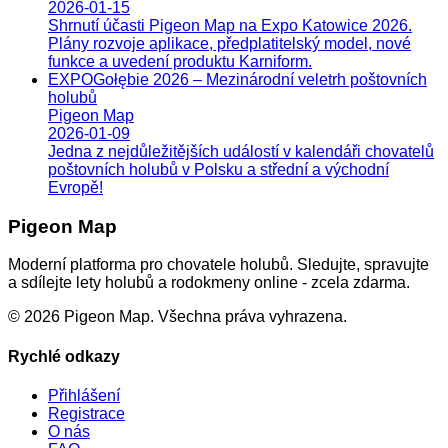
2026-01-15
Shrnutí účasti Pigeon Map na Expo Katowice 2026.
Plány rozvoje aplikace, předplatitelský model, nové
funkce a uvedení produktu Karniform.
EXPOGołębie 2026 – Mezinárodní veletrh poštovních
holubů
Pigeon Map
2026-01-09
Jedna z nejdůležitějších událostí v kalendáři chovatelů
poštovních holubů v Polsku a střední a východní
Evropě!
Pigeon Map
Moderní platforma pro chovatele holubů. Sledujte, spravujte
a sdílejte lety holubů a rodokmeny online - zcela zdarma.
©
2026
Pigeon Map.
Všechna práva vyhrazena.
Rychlé odkazy
Přihlášení
Registrace
O nás