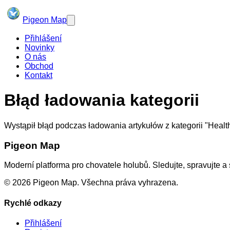
Pigeon Map
Přihlášení
Novinky
O nás
Obchod
Kontakt
Błąd ładowania kategorii
Wystąpił błąd podczas ładowania artykułów z kategorii
"
Healt
Pigeon Map
Moderní platforma pro chovatele holubů. Sledujte, spravujte a 
©
2026
Pigeon Map.
Všechna práva vyhrazena.
Rychlé odkazy
Přihlášení