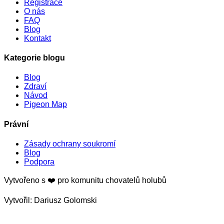
Registrace
O nás
FAQ
Blog
Kontakt
Kategorie blogu
Blog
Zdraví
Návod
Pigeon Map
Právní
Zásady ochrany soukromí
Blog
Podpora
Vytvořeno s
❤️
pro komunitu chovatelů holubů
Vytvořil:
Dariusz Golomski