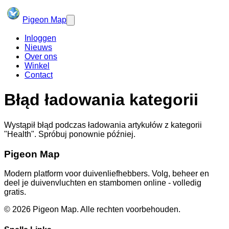
Pigeon Map
Inloggen
Nieuws
Over ons
Winkel
Contact
Błąd ładowania kategorii
Wystąpił błąd podczas ładowania artykułów z kategorii
"
Health
"
. Spróbuj ponownie później.
Pigeon Map
Modern platform voor duivenliefhebbers. Volg, beheer en
deel je duivenvluchten en stambomen online - volledig
gratis.
©
2026
Pigeon Map.
Alle rechten voorbehouden.