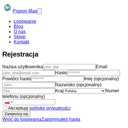
Pigeon Map
Logowanie
Blog
O nas
Sklep
Kontakt
Rejestracja
Nazwa użytkownika
Email
Hasło
Powtórz hasło
Imię (opcjonalny)
Nazwisko (opcjonalny)
Kraj
Numer
telefonu (opcjonalny)
Akceptuję
politykę prywatności
Zarejestruj się
Wróć do logowania
Zapomniałeś hasła