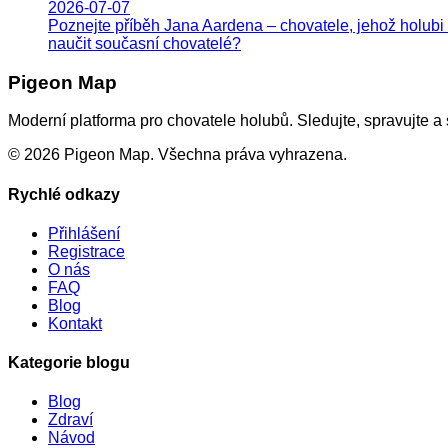
2026-07-07
Poznejte příběh Jana Aardena – chovatele, jehož holubi
naučit současní chovatelé?
Pigeon Map
Moderní platforma pro chovatele holubů. Sledujte, spravujte a 
©
2026
Pigeon Map.
Všechna práva vyhrazena.
Rychlé odkazy
Přihlášení
Registrace
O nás
FAQ
Blog
Kontakt
Kategorie blogu
Blog
Zdraví
Návod