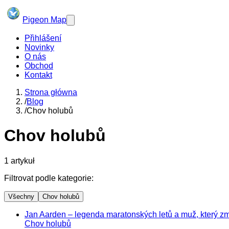
Pigeon Map
Přihlášení
Novinky
O nás
Obchod
Kontakt
Strona główna
/
Blog
/
Chov holubů
Chov holubů
1
artykuł
Filtrovat podle kategorie:
Všechny
Chov holubů
Jan Aarden – legenda maratonských letů a muž, který z
Chov holubů