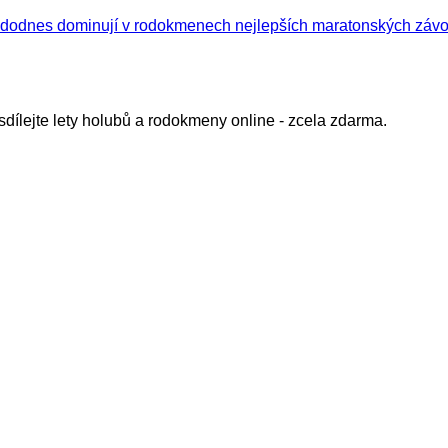
 dodnes dominují v rodokmenech nejlepších maratonských závod
sdílejte lety holubů a rodokmeny online - zcela zdarma.